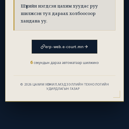
Шүүхийн нэгдсэн цахим хуудас руу
шилжсэн тул дараах холбоосоор
хандана уу.
erp-web.e-court.mn
6
секундын дараа автоматаар шилжинэ
© 2026 ЦАХИМ ХӨГЖИЛ,МЭДЭЭЛЛИЙН ТЕХНОЛОГИЙН
УДИРДЛАГЫН ГАЗАР