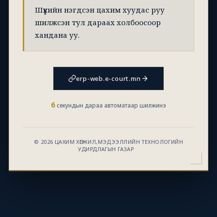
Шүүхийн нэгдсэн цахим хуудас руу
шилжсэн тул дараах холбоосоор
хандана уу.
erp-web.e-court.mn
6
секундын дараа автоматаар шилжинэ
© 2026 ЦАХИМ ХӨГЖИЛ,МЭДЭЭЛЛИЙН ТЕХНОЛОГИЙН
УДИРДЛАГЫН ГАЗАР