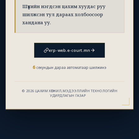
Шүүхийн нэгдсэн цахим хуудас руу
шилжсэн тул дараах холбоосоор
хандана уу.
erp-web.e-court.mn
6
секундын дараа автоматаар шилжинэ
© 2026 ЦАХИМ ХӨГЖИЛ,МЭДЭЭЛЛИЙН ТЕХНОЛОГИЙН
УДИРДЛАГЫН ГАЗАР