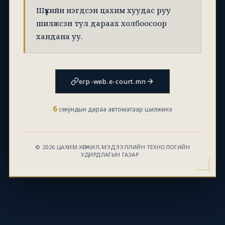
Шүүхийн нэгдсэн цахим хуудас руу
шилжсэн тул дараах холбоосоор
хандана уу.
erp-web.e-court.mn
6
секундын дараа автоматаар шилжинэ
© 2026 ЦАХИМ ХӨГЖИЛ,МЭДЭЭЛЛИЙН ТЕХНОЛОГИЙН
УДИРДЛАГЫН ГАЗАР